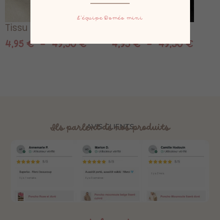
L’équipe Doméo mini
Tissu minky écru
Tissu minky noir
4,95
€
–
49,50
€
4,95
€
–
49,50
€
Ils parlent de nos produits
AVIS CLIENTS