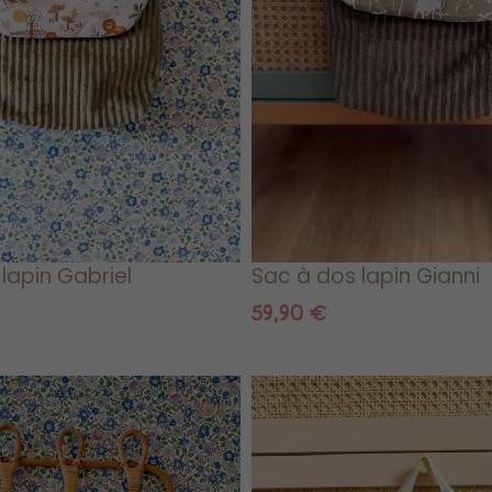
lapin Gabriel
Sac à dos lapin Gianni
59,90
€