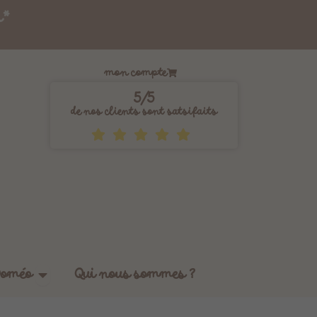
s*
mon compte
5/5
de nos clients sont satsifaits
Ouvrir Les tissus by Doméo
Doméo
Qui nous sommes ?