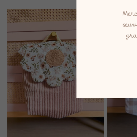
Merc
œuvr
gra