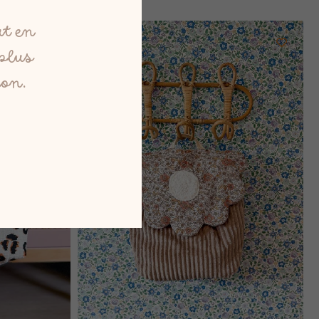
ut en
 plus
ion.