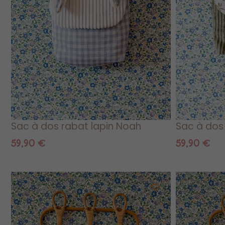
Sac à dos rabat lapin Noah
Sac à dos 
59,90
€
59,90
€