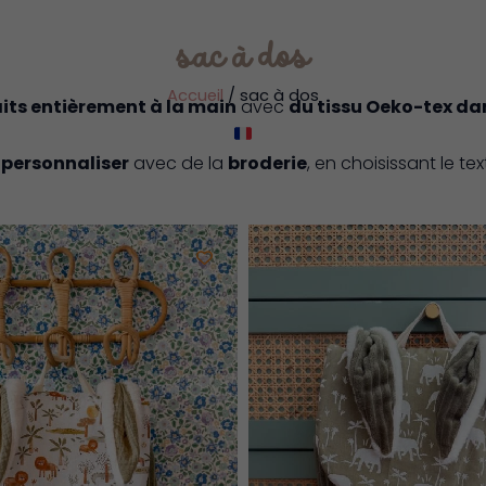
sac à dos
Accueil
/ sac à dos
aits entièrement à la main
avec
du tissu Oeko-tex dan
s
personnaliser
avec de la
broderie
, en choisissant le te