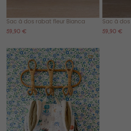
Sac à dos rabat fleur Bianca
Sac à dos
59,90
€
59,90
€