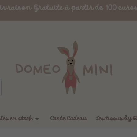
ivraison Gratuite à partir de 100 euro
Ouvrir Boutique - Articles en stock
cles en stock
Carte Cadeau
Les tissus by 