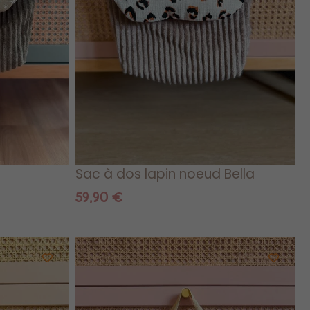
Sac à dos lapin noeud Bella
59,90
€