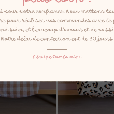
i pour votre confiance. Nous mettons to
e pour réaliser vos commandes avec le
nd soin, et beaucoup d’amour et de pass
Notre délai de confection est de 30 jours
L’équipe Doméo mini