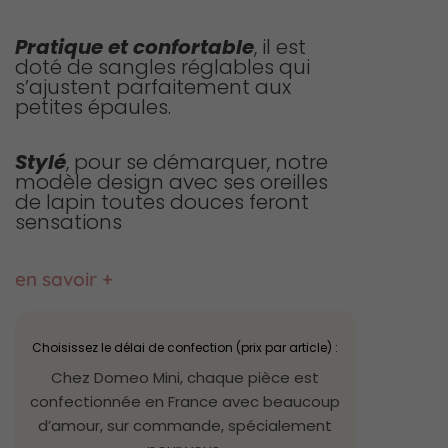
Pratique et confortable
, il est
doté de sangles réglables qui
s’ajustent parfaitement aux
petites épaules.
Stylé
, pour se démarquer, notre
modèle design avec ses oreilles
de lapin toutes douces feront
sensations
en savoir +
quantité
de
Choisissez le délai de confection (prix par article) :
Sac
Chez Domeo Mini, chaque pièce est
à
dos
confectionnée en France avec beaucoup
lapin
d’amour, sur commande, spécialement
Gabriel