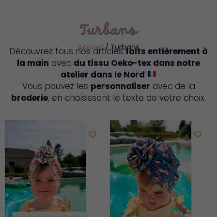
Turbans
Accueil
/ Turbans
Découvrez tous nos articles
faits entièrement à
la main
avec
du tissu Oeko-tex dans notre
atelier dans le Nord
Vous pouvez les
personnaliser
avec de la
broderie
, en choisissant le texte de votre choix.
Plage
Plage
de
de
prix :
prix 
19,90 €
19,90
à
à
29,90 €
29,90