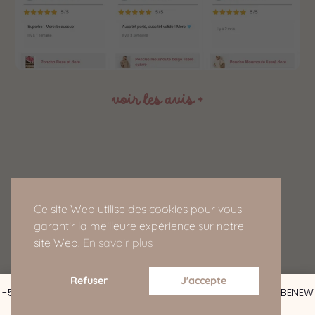
voir les avis +
Service Client
Ce site Web utilise des cookies pour vous
ledressingdedomeo@gmail.com
garantir la meilleure expérience sur notre
site Web.
En savoir plus
Refuser
J'accepte
-5% de réduction pour les nouveaux clients : CODE : BEBENEW
Ignorer
Copyright © 2025, Doméo Mini – Tous droits réservés