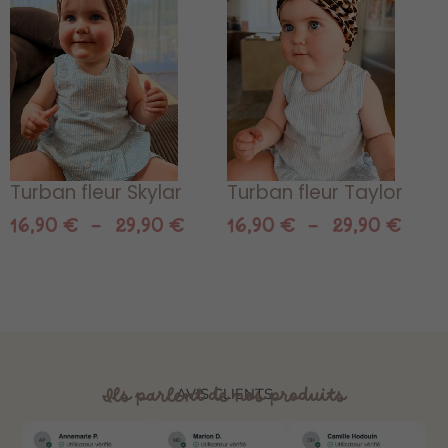
prix :
prix 
16,90 €
16,9
à
à
29,90 €
29,9
Turban fleur Skylar
Turban fleur Taylor
16,90
€
–
29,90
€
16,90
€
–
29,90
€
Ils parlent de nos produits
AVIS CLIENTS