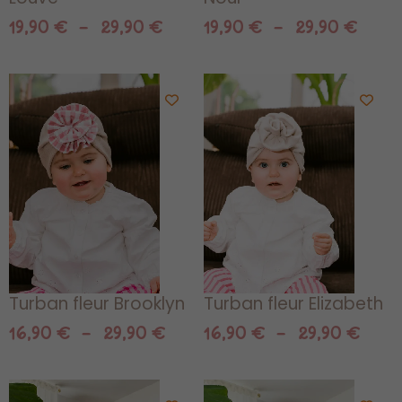
19,90
€
–
29,90
€
19,90
€
–
29,90
€
Plage
Plag
de
de
prix :
prix 
16,90 €
16,9
à
à
29,90 €
29,9
Turban fleur Brooklyn
Turban fleur Elizabeth
16,90
€
–
29,90
€
16,90
€
–
29,90
€
Plage
Plag