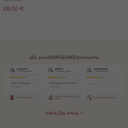
28,00
€
Ils parlent de nos produits
AVIS CLIENTS
voir les avis +