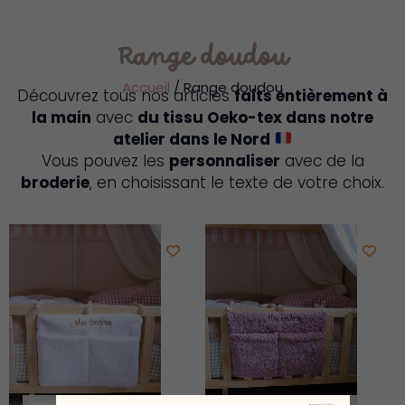
Range doudou
Accueil
/ Range doudou
Découvrez tous nos articles
faits entièrement à
la main
avec
du tissu Oeko-tex dans notre
atelier dans le Nord
Vous pouvez les
personnaliser
avec de la
broderie
, en choisissant le texte de votre choix.