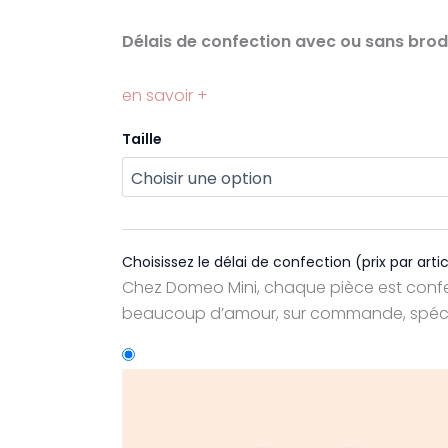
Délais de confection avec ou sans brode
en savoir +
quantité
Taille
de
Combinaison
fleuris
Aria
Choisissez le délai de confection (prix par artic
Chez Domeo Mini, chaque pièce est conf
beaucoup d’amour, sur commande, spéci