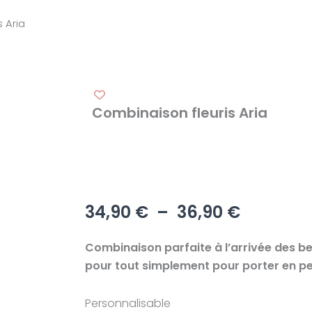
 Aria
Combinaison fleuris Aria
Plage
34,90
€
–
36,90
€
de
prix :
Combinaison parfaite à l’arrivée des b
34,90 €
pour tout simplement pour porter en pe
à
36,90 €
Personnalisable