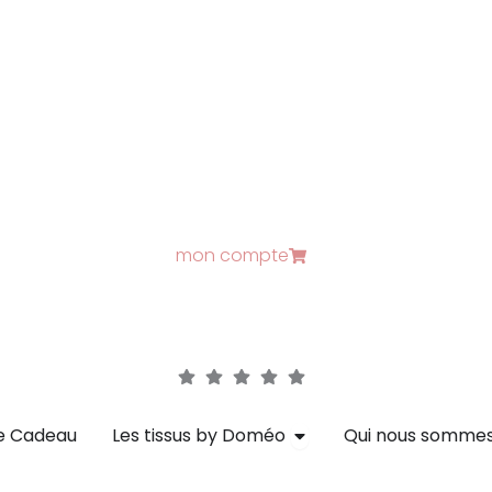
mon compte
ique - Articles en stock
Ouvrir Les tissus by D
e Cadeau
Les tissus by Doméo
Qui nous sommes