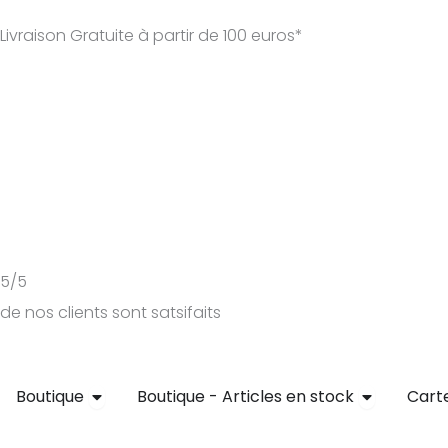
Aller
Livraison Gratuite à partir de 100 euros*
au
contenu
5/5
de nos clients sont satsifaits
Ouvrir Boutique
Ouvrir Bout
Boutique
Boutique - Articles en stock
Cart