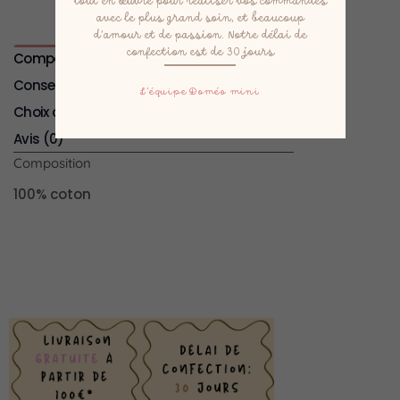
tout en œuvre pour réaliser vos commandes
avec le plus grand soin, et beaucoup
d’amour et de passion. Notre délai de
confection est de 30 jours
Composition
Conseil d'entretien
L’équipe Doméo mini
Choix de la taille
Avis (0)
Composition
100% coton