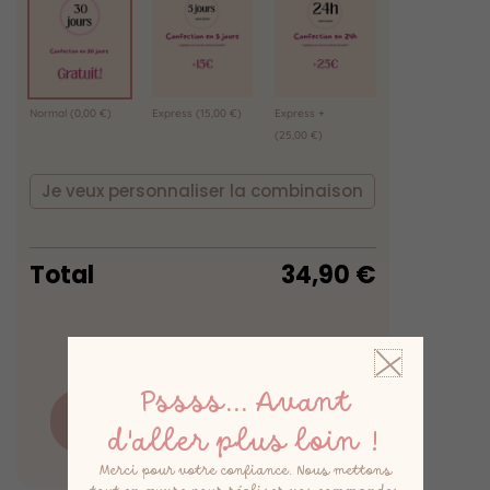
Normal
(0,00 €)
Express
(15,00 €)
Express +
(25,00 €)
Je veux personnaliser la combinaison
Total
34,90
€
Pssss... Avant
Ajouter au panier
d'aller plus loin !
Merci pour votre confiance. Nous mettons