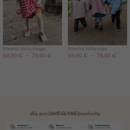
Poncho Vichy rouge
Poncho Vichy rose
69,90
€
–
79,90
€
69,90
€
–
79,90
€
Ils parlent de nos produits
AVIS CLIENTS