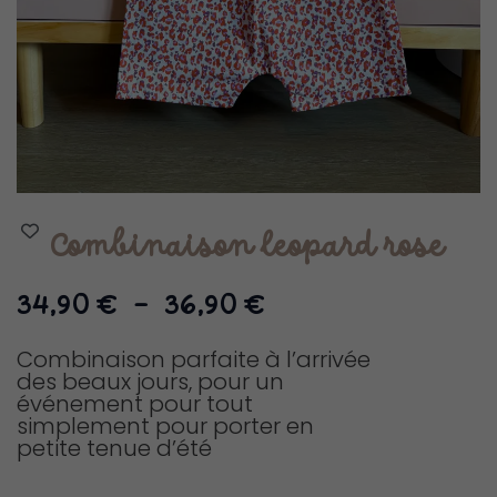
Combinaison leopard rose
Plage
34,90
€
–
36,90
€
de
prix :
Combinaison parfaite à l’arrivée
des beaux jours, pour un
34,90 €
événement pour tout
à
simplement pour porter en
36,90 €
petite tenue d’été