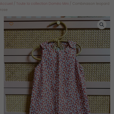
Accueil
/
Toute la collection Doméo Mini
/ Combinaison leopard
rose