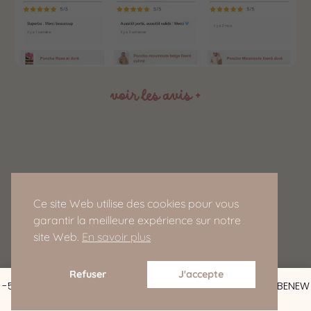
voir les avis +
Service Client
Ce site Web utilise des cookies pour vous
ledressingdedomeo@gmail.com
garantir la meilleure expérience sur notre
site Web.
En savoir plus
Refuser
J'accepte
-5% de réduction pour les nouveaux clients : CODE : BEBENEW
Ignorer
Copyright © 2025, Doméo Mini – Tous droits réservés