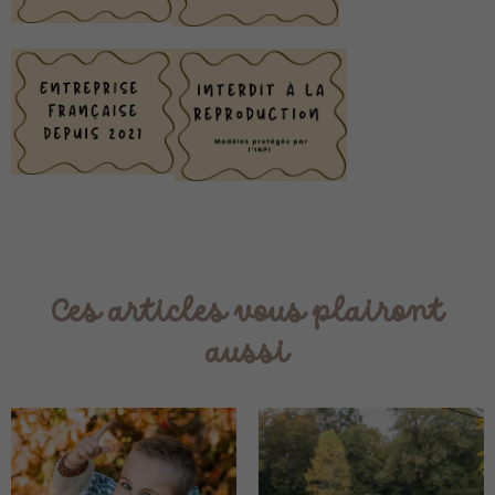
Ces articles vous plairont
aussi
Plage
Plag
de
de
prix :
prix :