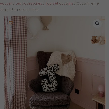
Accueil
/
Les accessoires
/
Tapis et coussins
/ Coussin lettre
leopard à personnaliser