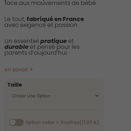
face aux mouvements de bébé
Le tout,
fabriqué en France
avec exigence et passion
Un essentiel
pratique
et
durable
et pensé pour les
parents d’aujourd’hui.
en savoir +
quantité
Taille
de
Couverture
de
cosy
vert
menthe
Option coeur + froufrou
(17,00 €)