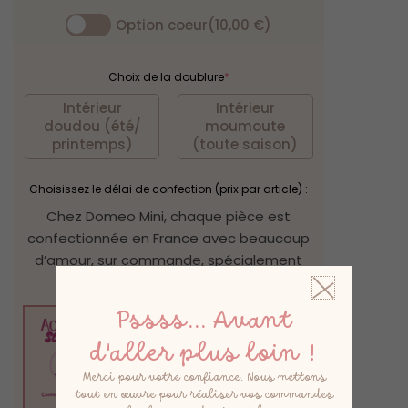
Option coeur
(10,00 €)
Choix de la doublure
*
Intérieur
Intérieur
doudou (été/
moumoute
printemps)
(toute saison)
Choisissez le délai de confection (prix par article) :
Chez Domeo Mini, chaque pièce est
confectionnée en France avec beaucoup
d’amour, sur commande, spécialement
pour vous.
Pssss... Avant
d'aller plus loin !
Merci pour votre confiance. Nous mettons
tout en œuvre pour réaliser vos commandes