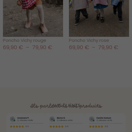
Poncho Vichy rouge
Poncho Vichy rose
69,90
€
–
79,90
€
69,90
€
–
79,90
€
Ils parlent de nos produits
AVIS CLIENTS