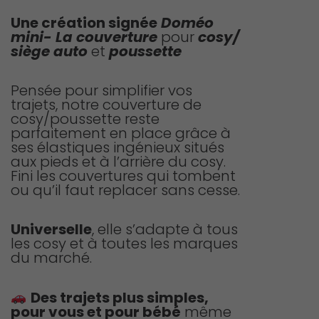
de
prix :
Une création signée
Doméo
mini-
La couverture
pour
cosy/
59,90 €
siège auto
et
poussette
à
89,90 €
Pensée pour simplifier vos
trajets, notre couverture de
cosy/poussette reste
parfaitement en place grâce à
ses élastiques ingénieux situés
aux pieds et à l’arrière du cosy.
Fini les couvertures qui tombent
ou qu’il faut replacer sans cesse.
Universelle
, elle s’adapte à tous
les cosy et à toutes les marques
du marché.
Des trajets plus simples,
pour vous et pour bébé
même