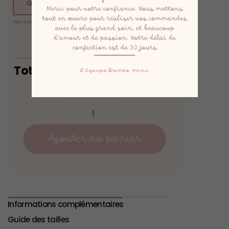
Merci pour votre confiance. Nous mettons
tout en œuvre pour réaliser vos commandes
Normal
(0,00 €)
Express
(15,00 €)
Express +
avec le plus grand soin, et beaucoup
(25,00 €)
d’amour et de passion. Notre délai de
confection est de 30 jours
Total
69,90
€
L’équipe Doméo mini
Ajouter au panier
Informations complémentaires
Guide des tailles