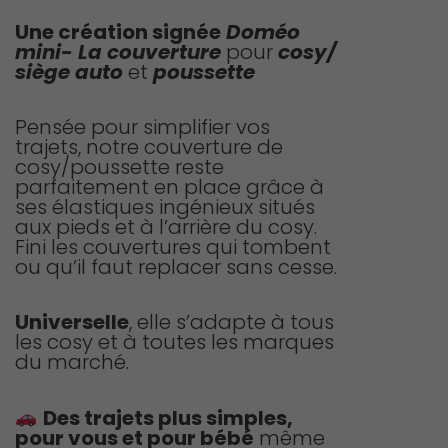
de
prix :
Une création signée
Doméo
mini-
La couverture
pour
cosy/
69,90 €
siège auto
et
poussette
à
99,90 €
Pensée pour simplifier vos
trajets, notre couverture de
cosy/poussette reste
parfaitement en place grâce à
ses élastiques ingénieux situés
aux pieds et à l’arrière du cosy.
Fini les couvertures qui tombent
ou qu’il faut replacer sans cesse.
Universelle
, elle s’adapte à tous
les cosy et à toutes les marques
du marché.
Des trajets plus simples,
pour vous et pour bébé
même