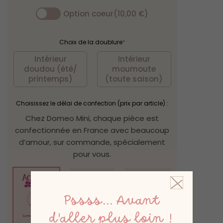
Option coeur
(10,00 €)
Choix de la doublure
*
Intérieur
Intérieur
doudou (été/
moumoute
printemps)
(toute saison)
Choisissez le délai de confection (prix par article) :
Chez Domeo Mini, chaque pièce est
confectionnée en France avec beaucoup
d’amour, sur commande, spécialement
pour vous.
Pssss... Avant
d'aller plus loin !