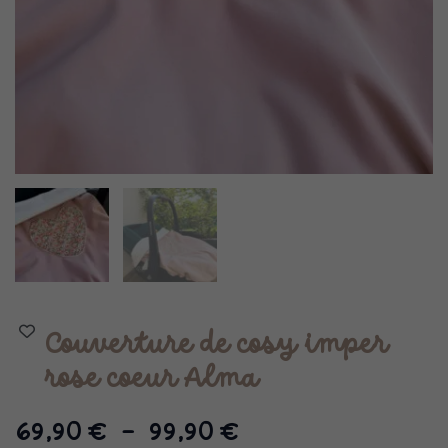
Couverture de cosy imper
rose coeur Alma
Plage
69,90
€
–
99,90
€