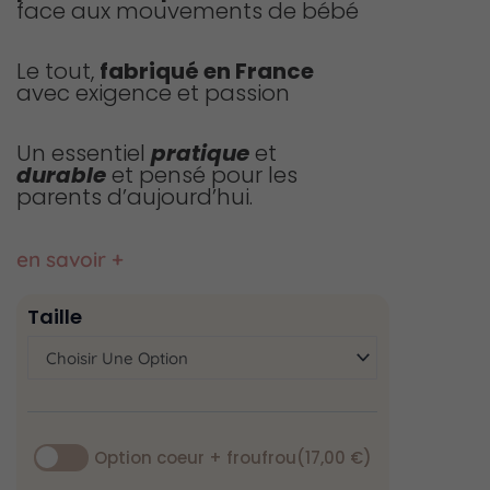
face aux mouvements de bébé
Le tout,
fabriqué en France
avec exigence et passion
Un essentiel
pratique
et
durable
et pensé pour les
parents d’aujourd’hui.
en savoir +
quantité
Taille
de
Couverture
de
cosy
imper
rose
Option coeur + froufrou
(17,00 €)
coeur
Alma