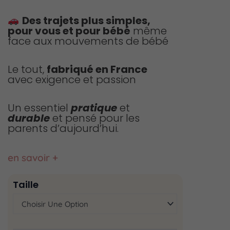
Des trajets plus simples,
pour vous et pour bébé
même
face aux mouvements de bébé
Le tout,
fabriqué en France
avec exigence et passion
Un essentiel
pratique
et
durable
et pensé pour les
parents d’aujourd’hui.
en savoir +
quantité
Taille
de
Couverture
de
cosy
imperméable