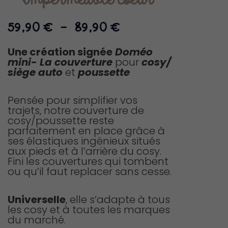
imperméable coeur
Plage
59,90
€
–
89,90
€
de
prix :
Une création signée
Doméo
mini-
La couverture
pour
cosy/
59,90 €
siège auto
et
poussette
à
89,90 €
Pensée pour simplifier vos
trajets, notre couverture de
cosy/poussette reste
parfaitement en place grâce à
ses élastiques ingénieux situés
aux pieds et à l’arrière du cosy.
Fini les couvertures qui tombent
ou qu’il faut replacer sans cesse.
Universelle
, elle s’adapte à tous
les cosy et à toutes les marques
du marché.