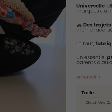
Universelle
, e
marques du m
Des trajets
même face a
Le tout,
fabriq
Un essentiel
p
parents d’aujo
en savoir +
Taille