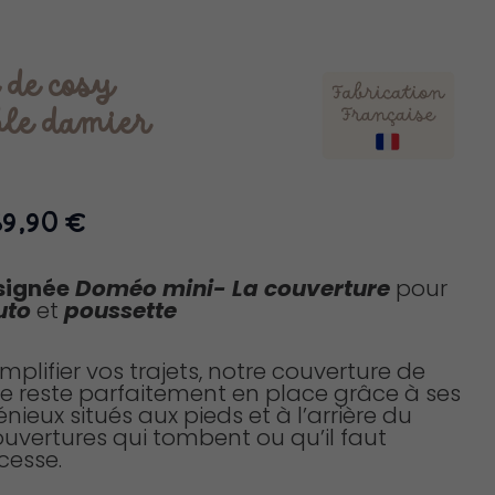
 de cosy
le damier
Plage
89,90
€
de
prix :
signée
Doméo mini-
La couverture
pour
59,90 €
uto
et
poussette
à
89,90 €
mplifier vos trajets, notre couverture de
e reste parfaitement en place grâce à ses
nieux situés aux pieds et à l’arrière du
couvertures qui tombent ou qu’il faut
cesse.