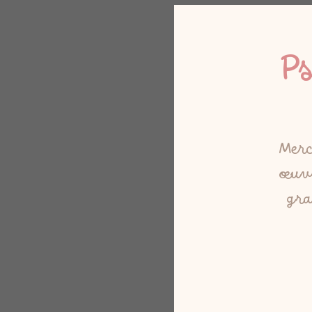
P
Merc
œuvr
gra