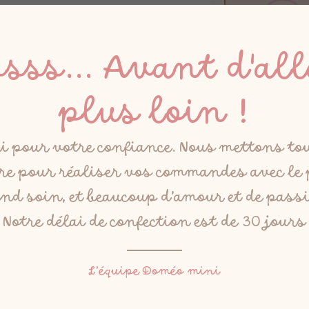
ssss... Avant d'all
plus loin !
Normal
(0,00 €)
i pour votre confiance. Nous mettons to
e pour réaliser vos commandes avec le
Total
nd soin, et beaucoup d’amour et de pass
Notre délai de confection est de 30 jours
L’équipe Doméo mini