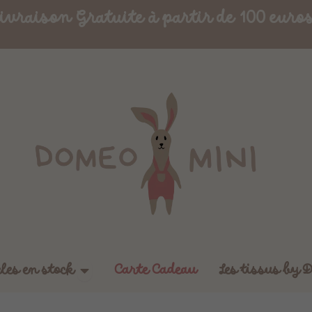
ivraison Gratuite à partir de 100 euro
Ouvrir Boutique - Articles en stock
cles en stock
Carte Cadeau
Les tissus by 