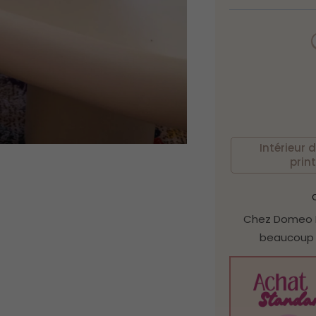
Intérieur 
prin
C
Chez Domeo M
beaucoup 