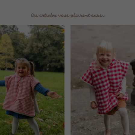
Ces articles vous plairont aussi
Plage
de
prix :
69,90 €
à
79,90 €