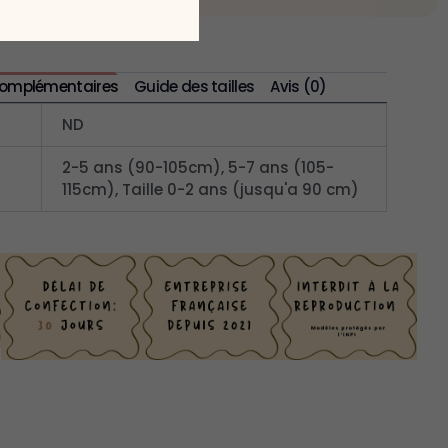
complémentaires
Guide des tailles
Avis (0)
ND
2-5 ans (90-105cm), 5-7 ans (105-
115cm), Taille 0-2 ans (jusqu'a 90 cm)