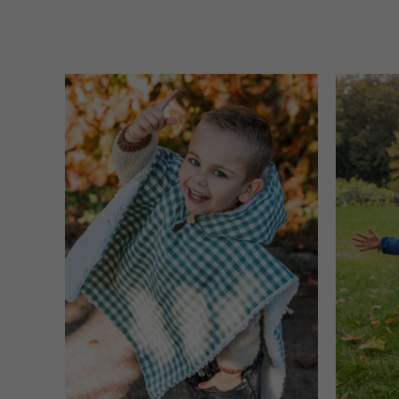
Plage
de
prix :
64,90 €
à
69,90 €