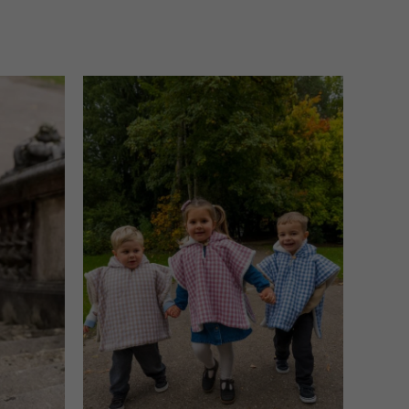
Plage
Plage
de
de
prix :
prix :
69,90 €
69,90 €
à
à
79,90 €
79,90 €