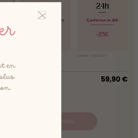
er
Express
(15,00 €)
Express +
(25,00 €)
ut en
 plus
59,90
€
ion.
Ajouter au panier