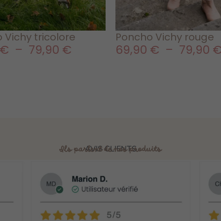
 Vichy tricolore
Poncho Vichy rouge
€
–
79,90
€
69,90
€
–
79,90
AVIS CLIENTS
Ils parlent de nos produits