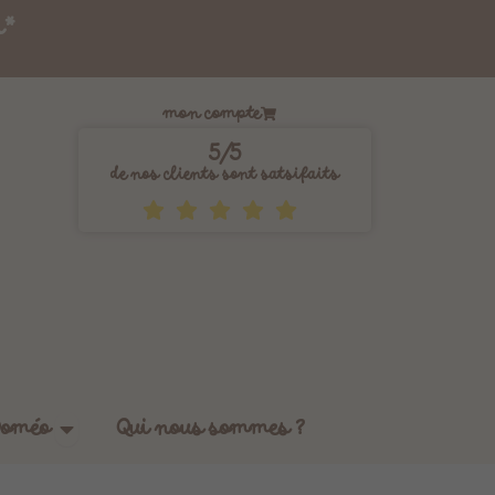
s*
mon compte
5/5
de nos clients sont satsifaits
Ouvrir Les tissus by Doméo
Doméo
Qui nous sommes ?