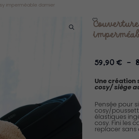
osy imperméable damier
Couverture
imperméab
59,90
€
–
Une création 
cosy/ siège a
Pensée pour si
cosy/poussett
élastiques ingé
cosy. Fini les 
replacer sans 