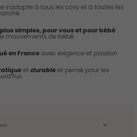
lle s’adapte à tous les cosy et à toutes les
arché.
 plus simples, pour vous et pour bébé
ux mouvements de bébé
ué en France
avec exigence et passion
ratique
et
durable
et pensé pour les
urd’hui.
quantité
de
Couverture
de
cosy