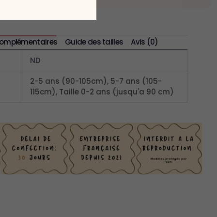
complémentaires
Guide des tailles
Avis (0)
ND
2-5 ans (90-105cm), 5-7 ans (105-
115cm), Taille 0-2 ans (jusqu'a 90 cm)