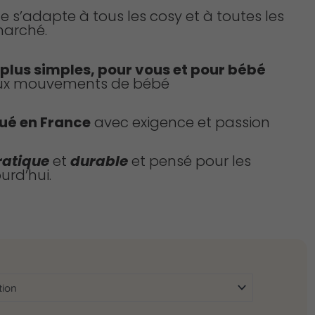
lle s’adapte à tous les cosy et à toutes les
arché.
 plus simples, pour vous et pour bébé
ux mouvements de bébé
ué en France
avec exigence et passion
ratique
et
durable
et pensé pour les
urd’hui.
quantité
de
Couverture
de
cosy