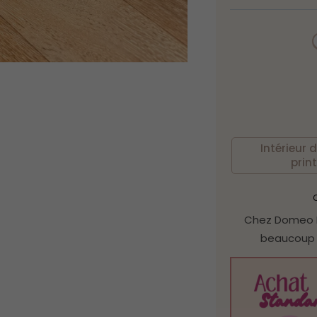
Intérieur 
prin
C
Chez Domeo M
beaucoup 