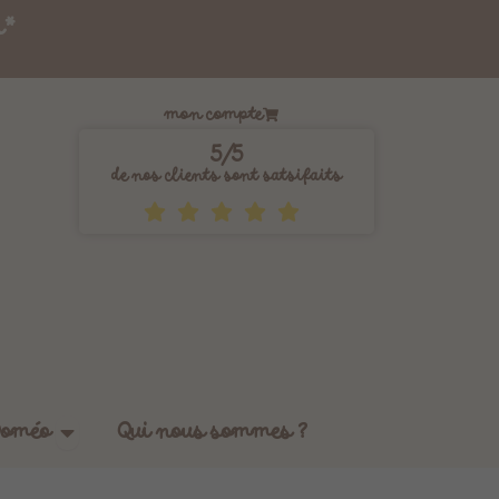
s*
mon compte
5/5
de nos clients sont satsifaits
Ouvrir Les tissus by Doméo
Doméo
Qui nous sommes ?