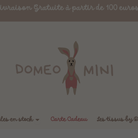
ivraison Gratuite à partir de 100 euro
Ouvrir Boutique - Articles en stock
cles en stock
Carte Cadeau
Les tissus by 