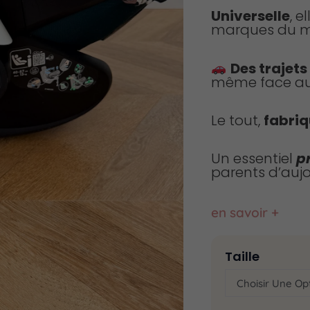
Universelle
, e
marques du m
Des trajets
même face a
Le tout,
fabriq
Un essentiel
p
parents d’aujo
en savoir +
Taille