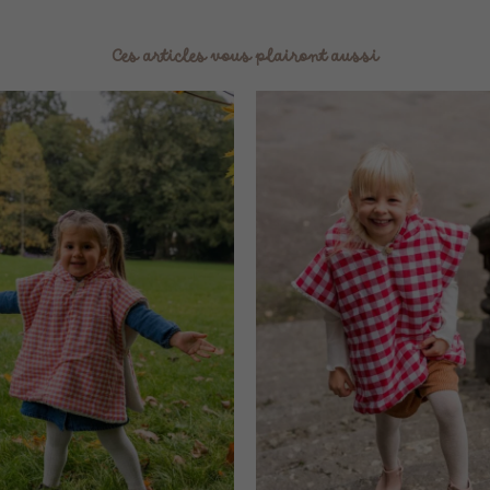
Ces articles vous plairont aussi
Plage
de
prix :
69,90 €
à
79,90 €