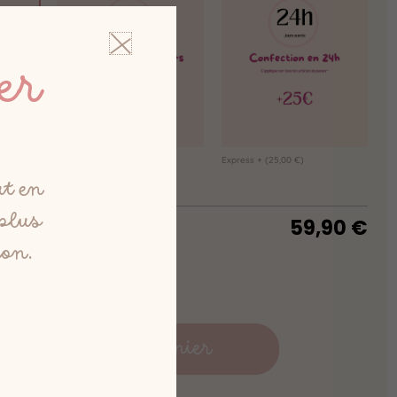
er
Express
(15,00 €)
Express +
(25,00 €)
ut en
 plus
59,90
€
ion.
Ajouter au panier