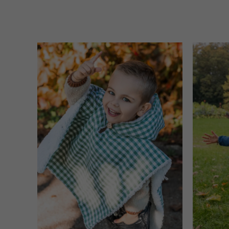
Plage
de
prix :
64,90 €
à
69,90 €