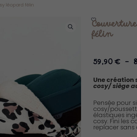
y léopard félin
Couverture
félin
59,90
€
–
Une création 
cosy/ siège a
Pensée pour si
cosy/poussett
élastiques ingé
cosy. Fini les 
replacer sans 