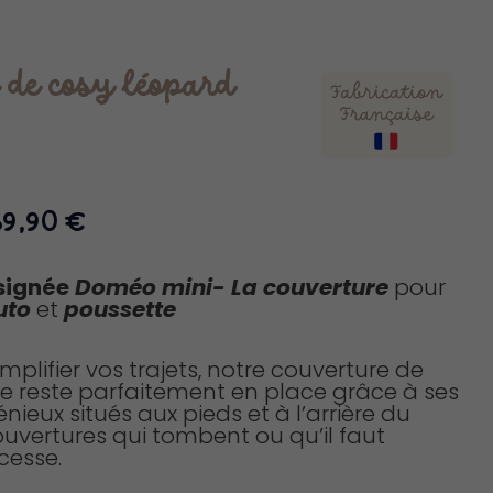
 de cosy léopard
Plage
89,90
€
de
prix :
signée
Doméo mini-
La couverture
pour
59,90 €
uto
et
poussette
à
89,90 €
mplifier vos trajets, notre couverture de
e reste parfaitement en place grâce à ses
nieux situés aux pieds et à l’arrière du
couvertures qui tombent ou qu’il faut
cesse.