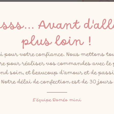
ssss... Avant d'all
plus loin !
Normal
(0,00 €)
i pour votre confiance. Nous mettons to
e pour réaliser vos commandes avec le
Total
nd soin, et beaucoup d’amour et de pass
Notre délai de confection est de 30 jours
L’équipe Doméo mini