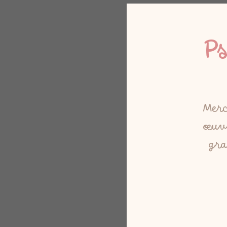
P
Merc
œuvr
gra