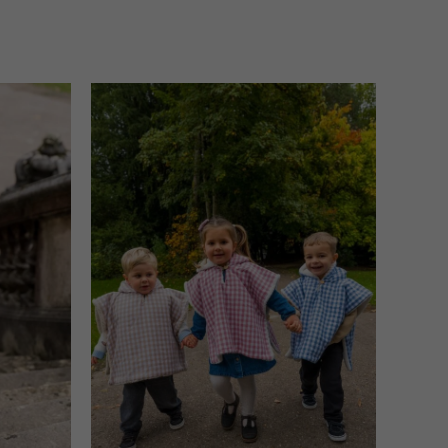
Plage
Plage
de
de
prix :
prix :
69,90 €
69,90 €
à
à
79,90 €
79,90 €