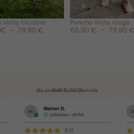
 Vichy tricolore
Poncho Vichy rouge
€
–
79,90
€
69,90
€
–
79,90
AVIS CLIENTS
Ils parlent de nos produits