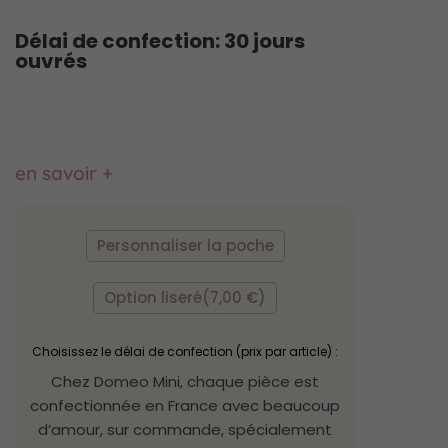
Délai de confection: 30 jours
ouvrés
en savoir +
quantité
de
Personnaliser la poche
Couverture
de
portage
Option liseré
(7,00 €)
Paola
froufrous
Choisissez le délai de confection (prix par article) :
Chez Domeo Mini, chaque pièce est
confectionnée en France avec beaucoup
d’amour, sur commande, spécialement