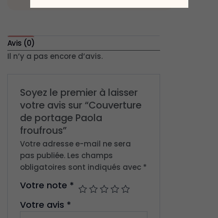
Avis (0)
Il n’y a pas encore d’avis.
Soyez le premier à laisser
votre avis sur “Couverture
de portage Paola
froufrous”
Votre adresse e-mail ne sera
pas publiée.
Les champs
obligatoires sont indiqués avec
*
Votre note
*
Votre avis
*