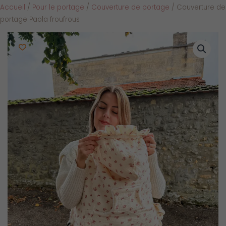
Accueil
/
Pour le portage
/
Couverture de portage
/ Couverture de
portage Paola froufrous