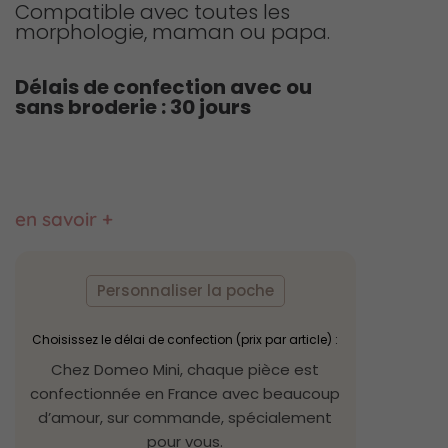
Compatible avec toutes les
morphologie, maman ou papa.
Délais de confection avec ou
sans broderie : 30 jours
en savoir +
quantité
de
Personnaliser la poche
Couverture
de
portage
Choisissez le délai de confection (prix par article) :
moumoute
Chez Domeo Mini, chaque pièce est
rose
confectionnée en France avec beaucoup
d’amour, sur commande, spécialement
pour vous.