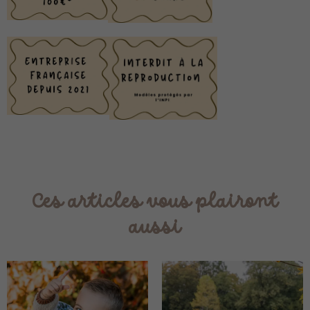
Ces articles vous plairont
aussi
Plage
Plag
de
de
prix :
prix :