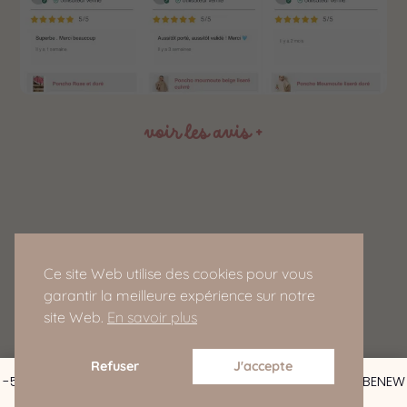
voir les avis +
Service Client
Ce site Web utilise des cookies pour vous
ledressingdedomeo@gmail.com
garantir la meilleure expérience sur notre
site Web.
En savoir plus
Refuser
J'accepte
-5% de réduction pour les nouveaux clients : CODE : BEBENEW
Ignorer