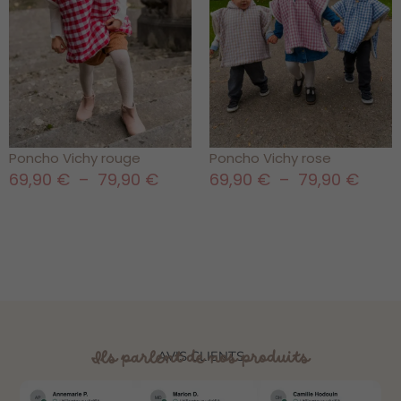
Poncho Vichy rouge
Poncho Vichy rose
69,90
€
–
79,90
€
69,90
€
–
79,90
€
Ils parlent de nos produits
AVIS CLIENTS