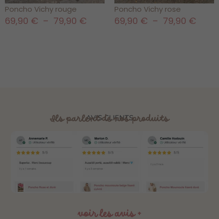
Poncho Vichy rouge
Poncho Vichy rose
69,90
€
–
79,90
€
69,90
€
–
79,90
€
Ils parlent de nos produits
AVIS CLIENTS
voir les avis +