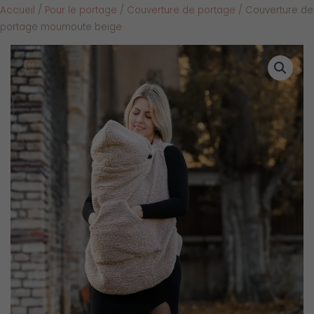
Accueil
/
Pour le portage
/
Couverture de portage
/ Couverture de
portage moumoute beige