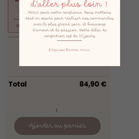
d'aller plus loin !
Merci pour votre confiance. Nous mettons
tout en œuvre pour réaliser vos commandes
avec le plus grand soin, et beaucoup
d’amour et de passion. Notre délai de
confection est de 30 jours
Normal
(0,00 €)
Express
(15,00 €)
Express +
(25,00 €)
L’équipe Doméo mini
Option liseré
(7,00 €)
Total
84,90
€
Ajouter au panier