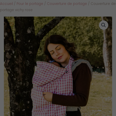
Accueil
/
Pour le portage
/
Couverture de portage
/ Couverture de
portage vichy rose