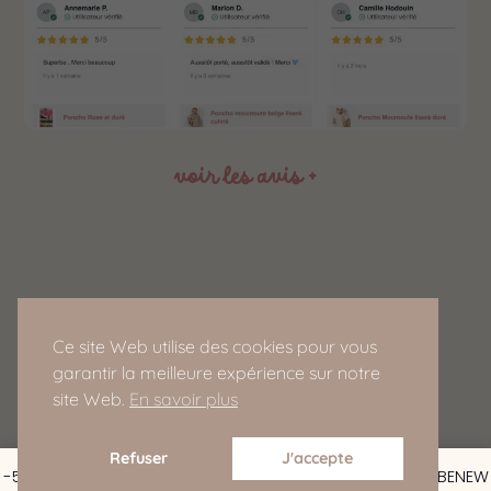
voir les avis +
Service Client
Ce site Web utilise des cookies pour vous
ledressingdedomeo@gmail.com
garantir la meilleure expérience sur notre
site Web.
En savoir plus
Refuser
J'accepte
-5% de réduction pour les nouveaux clients : CODE : BEBENEW