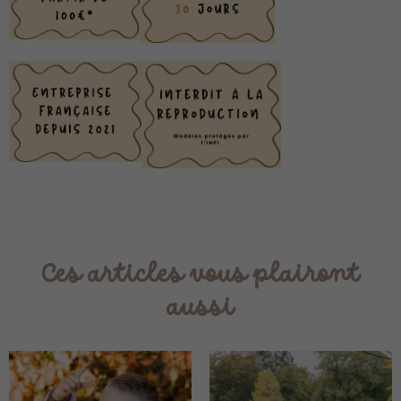
Ces articles vous plairont
aussi
Plage
Plag
de
de