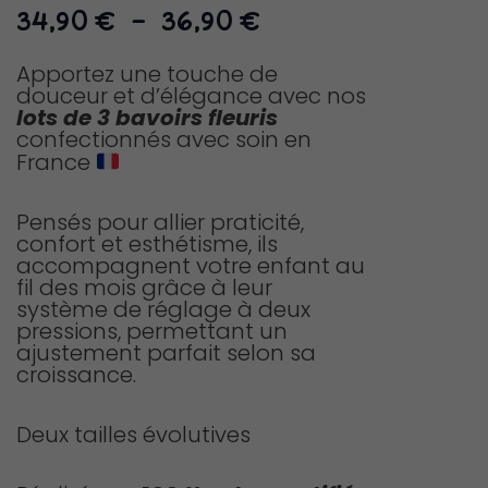
Plage
34,90
€
–
36,90
€
de
prix :
Apportez une touche de
douceur et d’élégance avec nos
34,90 €
lots de 3 bavoirs fleuris
à
confectionnés avec soin en
36,90 €
France
Pensés pour allier praticité,
confort et esthétisme, ils
accompagnent votre enfant au
fil des mois grâce à leur
système de réglage à deux
pressions, permettant un
ajustement parfait selon sa
croissance.
Deux tailles évolutives