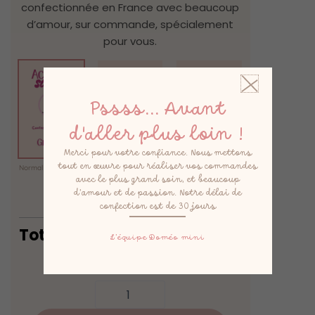
confectionnée en France avec beaucoup
d’amour, sur commande, spécialement
pour vous.
Pssss... Avant
d'aller plus loin !
Merci pour votre confiance. Nous mettons
tout en œuvre pour réaliser vos commandes
Normal
(0,00 €)
Express
(15,00 €)
Express +
avec le plus grand soin, et beaucoup
(25,00 €)
d’amour et de passion. Notre délai de
confection est de 30 jours
Total
34,90
€
L’équipe Doméo mini