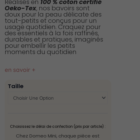
Réalisés en
100 % coton certifié
Oeko-Tex
, nos bavoirs sont
doux pour la peau délicate des
tout-petits et conçus pour un
usage quotidien. Craquez pour
des essentiels à la fois raffinés,
durables et pratiques, imaginés
pour embellir les petits
moments du quotidien
en savoir +
quantité
Taille
de
Lot
de
3
bavoirs
fleurs
Lola
Choisissez le délai de confection (prix par article) :
Chez Domeo Mini, chaque pièce est