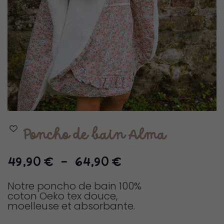
Poncho de bain Alma
Plage
49,90
€
–
64,90
€
de
prix :
Notre poncho de bain 100%
coton Oeko tex douce,
49,90 €
moelleuse et absorbante.
à
64,90 €