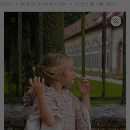
Accueil
/
Ponchos
/
Poncho de bain
/ Poncho de bain Alma