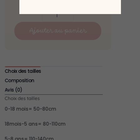
Ajouter au panier
Choix des tailles
Composition
Avis (0)
Choix des tailles
0-18 mois= 50-80cm
18mois-5 ans= 80-110cm
5-8 ans= 110-140cm