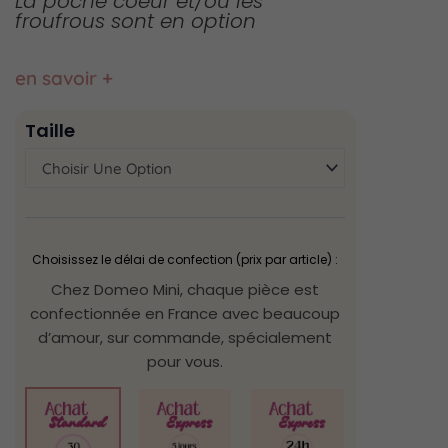
La poche coeur et/où les
froufrous sont en option
en savoir +
quantité
Taille
de
Poncho
de
bain
Alma
Choisissez le délai de confection (prix par article) :
Chez Domeo Mini, chaque pièce est
confectionnée en France avec beaucoup
d’amour, sur commande, spécialement
pour vous.