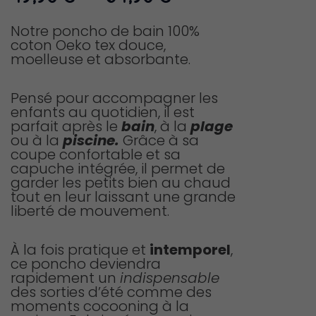
de
prix :
Notre poncho de bain 100%
coton Oeko tex douce,
49,90 €
moelleuse et absorbante.
à
64,90 €
Pensé pour accompagner les
enfants au quotidien, il est
parfait après le
bain
, à la
plage
ou à la
piscine.
Grâce à sa
coupe confortable et sa
capuche intégrée, il permet de
garder les petits bien au chaud
tout en leur laissant une grande
liberté de mouvement.
À la fois pratique et
intemporel
,
ce poncho deviendra
rapidement un
indispensable
des sorties d’été comme des
moments cocooning à la