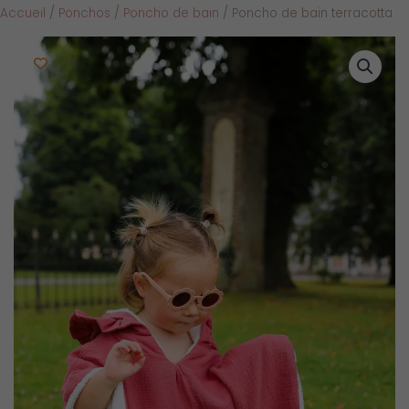
Accueil
/
Ponchos
/
Poncho de bain
/ Poncho de bain terracotta