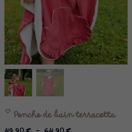
Poncho de bain terracotta
Plage
49,90
€
–
64,90
€