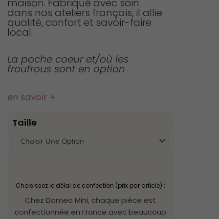
maison. Fabriqué avec soin
dans nos ateliers français, il allie
qualité, confort et savoir-faire
local.
La poche coeur et/où les
froufrous sont en option
en savoir +
quantité
Taille
de
Poncho
de
bain
terracotta
Choisissez le délai de confection (prix par article) :
Chez Domeo Mini, chaque pièce est
confectionnée en France avec beaucoup