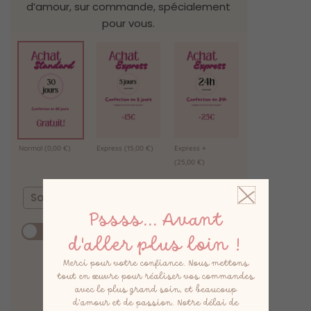
d’amour, sur commande, spécialement
pour vous.
Normal
(0,00 €)
Express
(15,00 €)
Express +
(25,00 €)
Souhaitez-vous ajouter une poche ?
Pssss... Avant
Option coeur + froufrou
(17,00 €)
d'aller plus loin !
Merci pour votre confiance. Nous mettons
Option coeur
(10,00 €)
tout en œuvre pour réaliser vos commandes
avec le plus grand soin, et beaucoup
d’amour et de passion. Notre délai de
Option froufrou
(10,00 €)