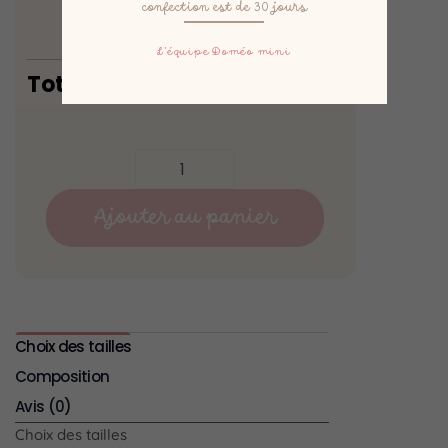
confection est de 30 jours
L’équipe Doméo mini
Total
49,90
€
Ajouter au panier
Choix des tailles
Composition
Avis (0)
Choix des tailles