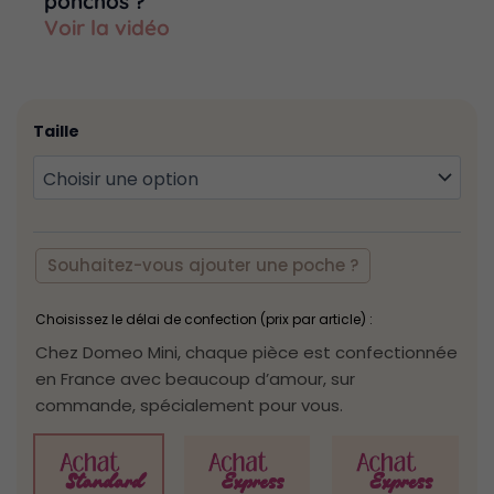
ponchos ?
Voir la vidéo
quantité
de
Taille
Poncho
imprimé
bird
vert
Souhaitez-vous ajouter une poche ?
Choisissez le délai de confection (prix par article) :
Chez Domeo Mini, chaque pièce est confectionnée
en France avec beaucoup d’amour, sur
commande, spécialement pour vous.