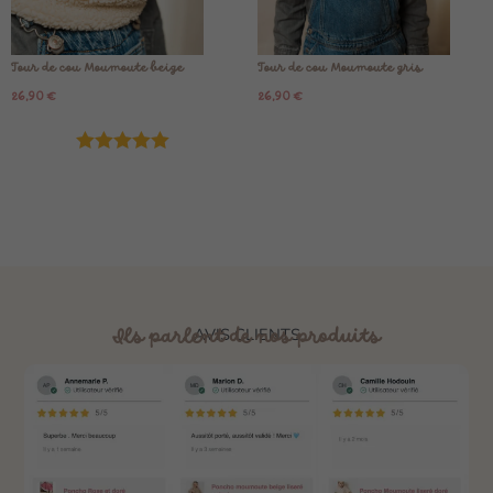
Tour de cou Moumoute beige
Tour de cou Moumoute gris
26,90
€
26,90
€
Note
5.00
sur 5
Ils parlent de nos produits
AVIS CLIENTS