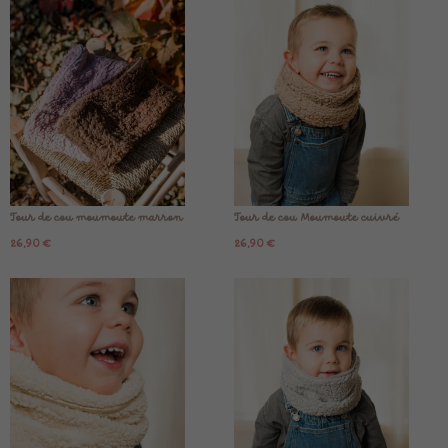
Tour de cou moumoute marron
Tour de cou Moumoute cuivré
26,90
€
26,90
€