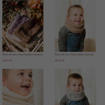
Tour de cou moumoute marron
Tour de cou Moumoute cuivré
26,90
€
26,90
€