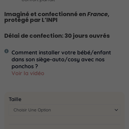
Imaginé et confectionné en
France
,
protégé par L’INPI
Délai de confection: 30 jours ouvrés
Comment installer votre bébé/enfant
dans son siège-auto/cosy avec nos
ponchos ?
Voir la vidéo
quantité
Taille
de
Poncho
Moumoute
liseré
doré