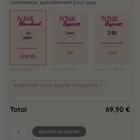
commande, spécialement pour vous.
Normal
(0,00 €)
Express
(15,00 €)
Express +
(25,00 €)
Souhaitez-vous ajouter une poche ?
Total
69,90
€
Ajouter au panier