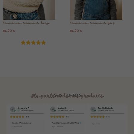
Tour de cou Moumoute beige
Tour de cou Moumoute gris
26,90
€
26,90
€
Note
5.00
sur 5
Ils parlent de nos produits
AVIS CLIENTS