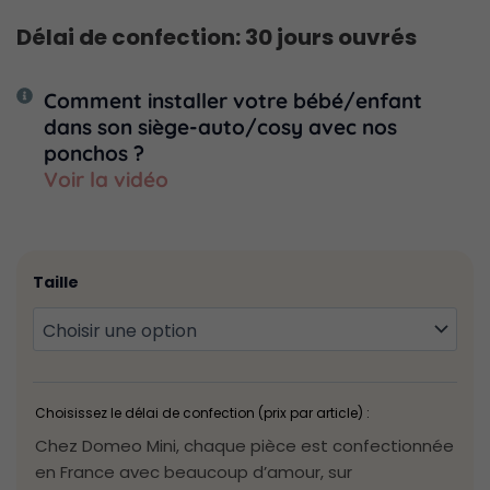
Délai de confection: 30 jours ouvrés
Comment installer votre bébé/enfant
dans son siège-auto/cosy avec nos
ponchos ?
Voir la vidéo
quantité
de
Taille
Poncho
Moumoute
liseré
doré
Choisissez le délai de confection (prix par article) :
Chez Domeo Mini, chaque pièce est confectionnée
en France avec beaucoup d’amour, sur