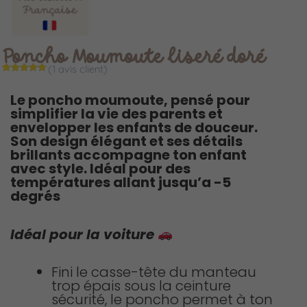
Poncho Moumoute liseré doré
(
1
avis client)
Noté
1
5.00
sur 5 basé
Le poncho moumoute, pensé pour
sur
notation
client
simplifier la vie des parents et
envelopper les enfants de douceur.
Son design élégant et ses détails
brillants accompagne ton enfant
avec style. Idéal pour des
températures allant jusqu’a -5
degrés
Idéal pour la voiture
Fini le casse-tête du manteau
trop épais sous la ceinture
sécurité, le poncho permet à ton