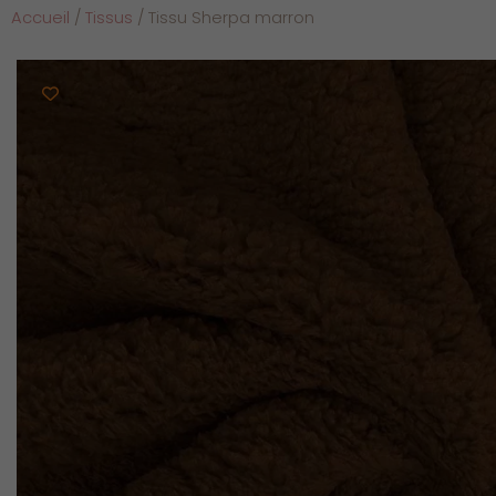
Accueil
/
Tissus
/ Tissu Sherpa marron