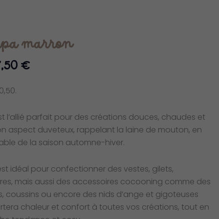
rpa marron
Plage
7,50
€
de
prix :
0,50.
4,50 €
à
st l’allié parfait pour des créations douces, chaudes et
57,50 €
on aspect duveteux, rappelant la laine de mouton, en
nable de la saison automne-hiver.
 est idéal pour confectionner des vestes, gilets,
res, mais aussi des accessoires cocooning comme des
s, coussins ou encore des nids d’ange et gigoteuses
rtera chaleur et confort à toutes vos créations, tout en