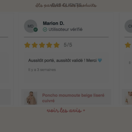
AVIS CLIENTS
Ils parlent de nos produits
voir les avis +