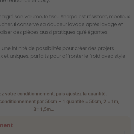
he tendance et cosy.
 malgré son volume, le tissu Sherpa est résistant, moelleux
ucher. Il conserve sa douceur lavage après lavage et
liser des pièces aussi pratiques qu’élégantes.
 une infinité de possibilités pour créer des projets
 et uniques, parfaits pour affronter le froid avec style
ez votre conditionnement, puis ajustez la quantité.
 conditionnement par 50cm – 1 quantité = 50cm, 2 = 1m,
3= 1,5m…
Le
Le
quantité
ment
de
prix
prix
Tissu
initial
actuel