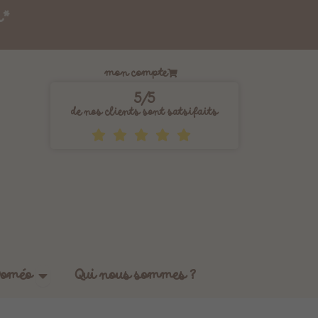
s*
mon compte
5/5
de nos clients sont satsifaits
Ouvrir Les tissus by Doméo
Doméo
Qui nous sommes ?