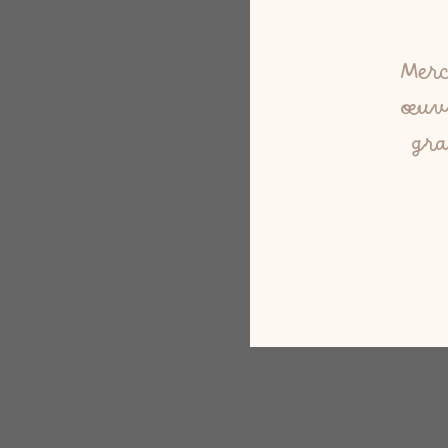
Merc
œuvr
gra