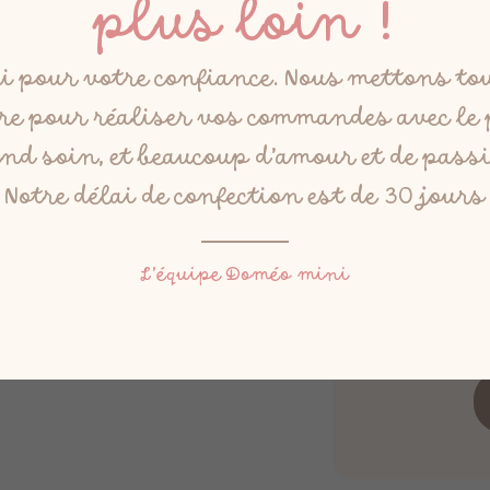
plus loin !
i pour votre confiance. Nous mettons to
e pour réaliser vos commandes avec le
nd soin, et beaucoup d’amour et de pass
Normal
(0,00 €
Notre délai de confection est de 30 jours
Total
L’équipe Doméo mini