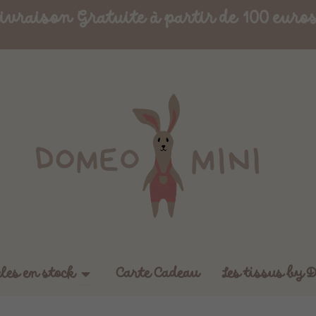
ivraison Gratuite à partir de 100 euro
Ouvrir Boutique - Articles en stock
cles en stock
Carte Cadeau
Les tissus by 