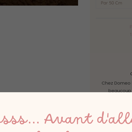
P
C
Chez Domeo M
beaucoup 
ssss... Avant d'all