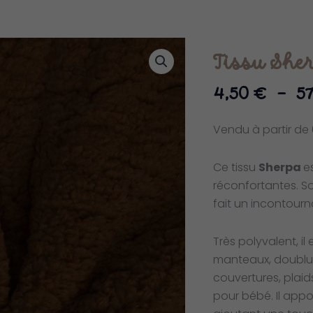
Tissu She
4,50
€
–
5
Vendu à partir de 
Ce tissu
Sherpa
e
réconfortantes. S
fait un incontour
Très polyvalent, il
manteaux, doublu
couvertures, plaid
pour bébé. Il appo