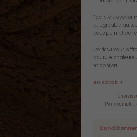
ajoutant une touc
Facile à travailler
et agréable au to
vous permet de réa
Ce tissu vous offre
couture chaleureux
et confort.
en savoir +
Choisiss
Par exemple :
Conditionne